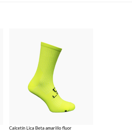
Calcetín Lica Beta amarillo fluor
Calcetín Lica Bet