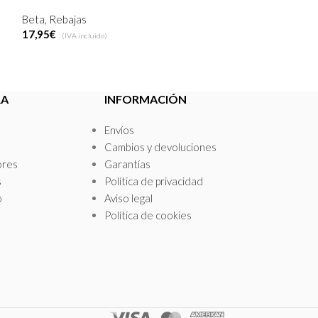
Beta
,
Rebajas
Beta
,
Rebajas
17,95
€
17,95
€
(IVA incluido)
(IVA incluid
Seleccionar Opciones
Seleccionar Opc
RA
INFORMACIÓN
Envíos
Cambios y devoluciones
ores
Garantías
s
Política de privacidad
o
Aviso legal
Política de cookies