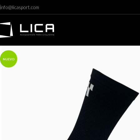
info@licasport.com
NUEVO