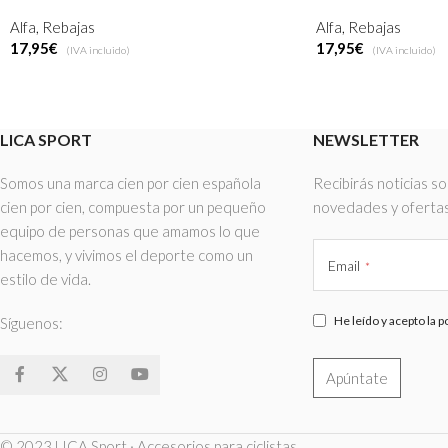
Alfa
,
Rebajas
Alfa
,
Rebajas
17,95
€
17,95
€
(IVA incluido)
(IVA incluido)
Seleccionar Opciones
Seleccionar Opcion
LICA SPORT
NEWSLETTER
Somos una marca cien por cien española
Recibirás noticias s
cien por cien, compuesta por un pequeño
novedades y ofertas
equipo de personas que amamos lo que
hacemos, y vivimos el deporte como un
Email
*
estilo de vida.
He leído y acepto la po
Síguenos:
Apúntate
This
© 2023 LICA Sport · Accesorios para ciclistas