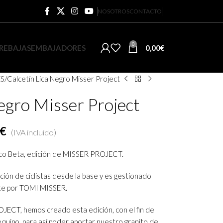
NOSOTROS
CONTACTO
0
0,00
€
REBAJAS
EMBAJADORES
ES
Calcetín Lica Negro Misser Project
egro Misser Project
€
(IVA incluido)
ico Beta, edición de MISSER PROJECT.
ón de ciclistas desde la base y es gestionado
te por TOMI MISSER.
ECT, hemos creado esta edición, con el fin de
equipo, para así poder aportar nuestro granito de