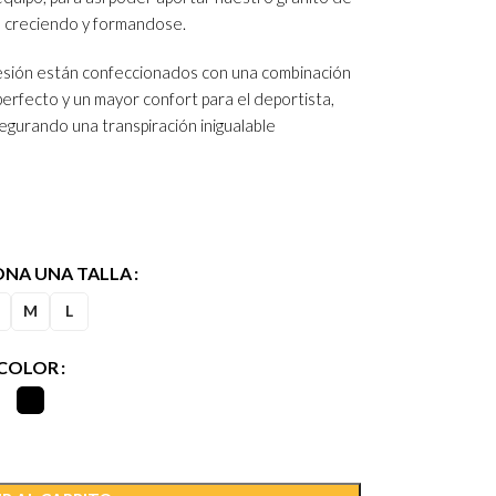
n creciendo y formandose.
resión están confeccionados con una combinación
perfecto y un mayor confort para el deportista,
gurando una transpiración inigualable
ONA UNA TALLA
M
L
COLOR