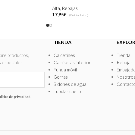
Alfa
,
Rebajas
17,95
€
(IVA incluido)
es
Seleccionar Opciones
TIENDA
EXPLO
obre productos,
Calcetines
Tienda
 especiales.
Camisetas interior
Rebajas
Funda móvil
Embajad
Gorras
Nosotro
Bidones de agua
Contact
Tubular cuello
lítica de privacidad.