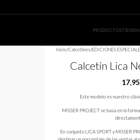
PRODUCTOS
TIENDA
Inicio
Calcetines
EDICIONES ESPECIAL
Calcetín Lica N
17,95
Este modelo es nuestro clás
MISSER PROJECT se basa en la formaci
directamen
En conjunto LICA SPORT y MISSER PROJ
destinar un porcentaje de las ventas al 