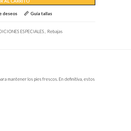
R AL CARRITO
de deseos
Guía tallas
DICIONES ESPECIALES
,
Rebajas
a mantener los pies frescos. En definitiva, estos