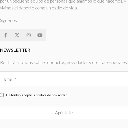
por un pequeño equipo de personas que amamos lo que hacemos, y
vivimos el deporte como un estilo de vida.
Síguenos:
NEWSLETTER
Recibirás noticias sobre productos, novedades y ofertas especiales.
Email
*
He leído y acepto la política de privacidad.
Apúntate
This