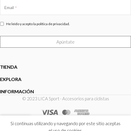
Email
*
He leído y acepto la política de privacidad.
Apúntate
This
field
TIENDA
should
be
EXPLORA
left
blank
INFORMACIÓN
© 2023 LICA Sport · Accesorios para ciclistas
0
Si continuas utilizando y navegando por este sitio aceptas
Tienda
Lista de deseos
Carrito
Mi cuenta
el uso de cookies.